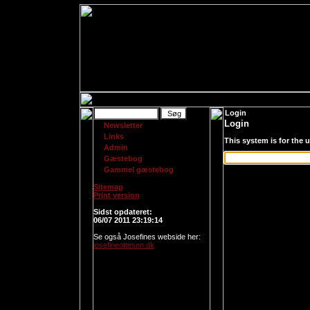
Login
Login
Newsletter
Links
This system is for the 
Admin
Gæstebog
Gammel gæstebog
Sitemap
Print version
Login
Sidst opdateret:
06/07 2011 23:19:14
Se også Josefines webside her:
josefineottesen.dk