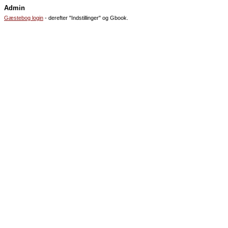
Admin
Gæstebog login
- derefter "Indstillinger" og Gbook.