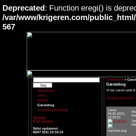
Deprecated
: Function eregi() is depre
/var/www/krigeren.com/public_html
567
Newsletter
> Gæst
Gæstebog
Vi har været nødt ti
Newsletter
Links
Create a new entry
Admin
Gæstebog
Gammel gæstebog
Laura
Hej
04.05.2010,
kan
16:35:52
Sitemap
Jo
Print version
Hi
Login
Sidst opdateret:
06/07 2011 23:19:14