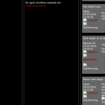
Se også Josefines webside her:
josefineottesen.dk
Det Døde Land
Rikke
Els
29.04.2010,
je
21:30:18
næ
Dine bøger er så g
Mummi =D
Jeg
23.04.2010,
16:43:41
De
Hi
Elsker dine bøger
natse
Hej
19.04.2010,
min
20:15:38
De
nog
Min
Jeg