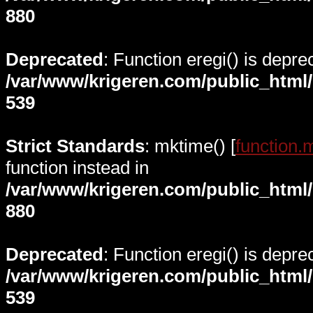
880
Deprecated
: Function eregi() is depre
/var/www/krigeren.com/public_html
539
Strict Standards
: mktime() [
function.
function instead in
/var/www/krigeren.com/public_html
880
Deprecated
: Function eregi() is depre
/var/www/krigeren.com/public_html
539