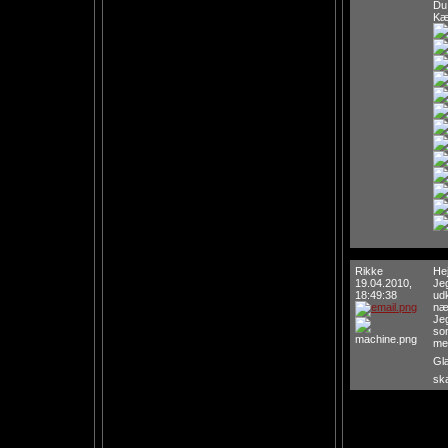
Du 
Kær
Rikke
Hej
19.04.2010,
Jeg
18:49:38
udk
næ
Jeg
som
men
Gl
ska